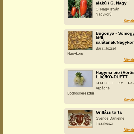
alakú / G. Nagy
G. Nagy István
Nagykörű
Bőveb
Bugonya - Somogy
kifli,
salátának/Nagykö
Barát József
Nagykörű
Bőveb
Hagyma bio (Vörös
Lila)/KO-DUETT
KO-DUETT Kft. Pele
Árpádné
Bodrogkeresztúr
Bőveb
Grillázs torta
Gyenge Dánielné
Tiszakeszi
Bőveb