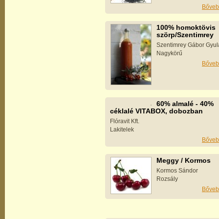
Bőveb
100% homoktövis
szörp/Szentimrey
Szentimrey Gábor Gyul
Nagykörű
Bőveb
60% almalé - 40%
céklalé VITABOX, dobozban
Flóravit Kft.
Lakitelek
Bőveb
Meggy / Kormos
Kormos Sándor
Rozsály
Bőveb