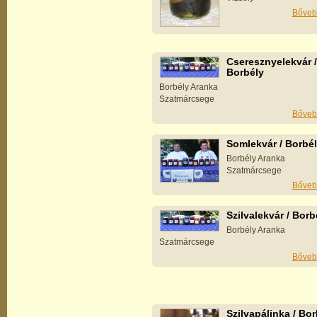
Bőveb
Cseresznyelekvár /
Borbély
Borbély Aranka
Szatmárcsege
Bőveb
Somlekvár / Borbé
Borbély Aranka
Szatmárcsege
Bőveb
Szilvalekvár / Borb
Borbély Aranka
Szatmárcsege
Bőveb
Szilvapálinka / Bo