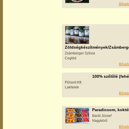
Bőveb
Zöldségkészítmények/Zsámberg
Zsámberger Szilvia
Cegléd
Bőveb
100% szőlőlé (fehé
Flóravit Kft.
Lakitelek
Bőveb
Paradicsom, kokté
Barát József
Nagykörű
Bőveb