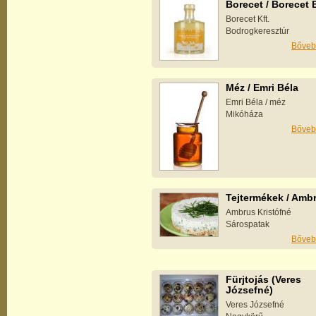
Borecet / Borecet 
Borecet Kft.
Bodrogkeresztúr
Bőveb
Méz / Emri Béla
Emri Béla / méz
Mikóháza
Bőveb
Tejtermékek / Amb
Ambrus Kristófné
Sárospatak
Bőveb
Fürjtojás (Veres
Józsefné)
Veres Józsefné