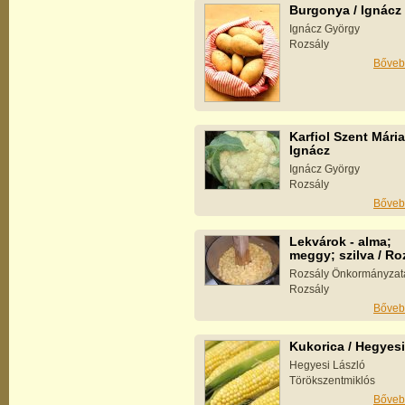
Burgonya / Ignácz
Ignácz György
Rozsály
Bőveb
Karfiol Szent Mária
Ignácz
Ignácz György
Rozsály
Bőveb
Lekvárok - alma;
meggy; szilva / Ro
Rozsály Önkormányzat
Rozsály
Bőveb
Kukorica / Hegyesi
Hegyesi László
Törökszentmiklós
Bőveb