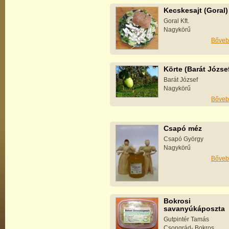
Kecskesajt (Goral)
Goral Kft.
Nagykörű
Bőveb
Körte (Barát Józse
Barát József
Nagykörű
Bőveb
Csapó méz
Csapó György
Nagykörű
Bőveb
Bokrosi
savanyúkáposzta
Gutpintér Tamás
Csongrád- Bokros