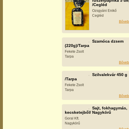
fűszerpaprika 5 dk
/Cegléd
Ozsgyáni Enikő
Cegléd
Bőveb
Szamóca dzsem
(220g)/Tarpa
Fekete Zsolt
Tarpa
Bőveb
Szilvalekvár 450 g
/Tarpa
Fekete Zsolt
Tarpa
Bőveb
Sajt, fokhagymás,
kecsketejből/ Nagykörű
Goral Kft.
Nagykörű