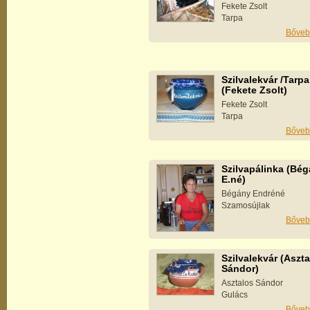
Fekete Zsolt
Tarpa
Bőveb
Szilvalekvár /Tarpa
(Fekete Zsolt)
Fekete Zsolt
Tarpa
Bőveb
Szilvapálinka (Bé
E.né)
Bégány Endréné
Szamosújlak
Bőveb
Szilvalekvár (Aszt
Sándor)
Asztalos Sándor
Gulács
Bőveb