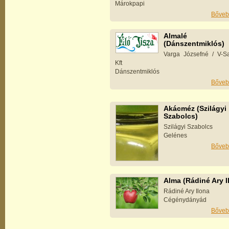
Márokpapi
Bőveb
Almalé
(Dánszentmiklós)
Varga Józsefné / V-Sa
Kft
Dánszentmiklós
Bőveb
Akácméz (Szilágyi
Szabolcs)
Szilágyi Szabolcs
Gelénes
Bőveb
Alma (Rádiné Ary I
Rádiné Ary Ilona
Cégénydányád
Bőveb