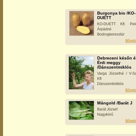
Burgonya bio /KO-
DUETT
KO-DUETT Kft. Pele
Árpádné
Bodrogkeresztúr
Bőveb
Debreceni későn é
Érdi meggy
/Dánszentmiklós
Varga Józsefné / V-Sa
Kft
Dánszentmiklós
Bőveb
Mángold /Barát J
Barát József
Nagykörű
Bőveb