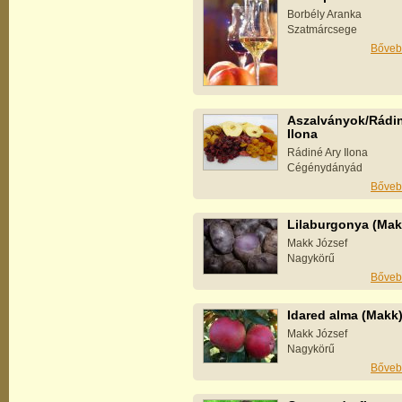
Borbély Aranka
Szatmárcsege
Bőveb
Aszalványok/Rádin
Ilona
Rádiné Ary Ilona
Cégénydányád
Bőveb
Lilaburgonya (Mak
Makk József
Nagykörű
Bőveb
Idared alma (Makk
Makk József
Nagykörű
Bőveb