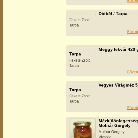
Bőveb
Dióbél / Tarpa
Fekete Zsolt
Tarpa
Bőveb
Meggy lekvár 420 g
Tarpa
Fekete Zsolt
Tarpa
Bőveb
Vegyes Virágméz 5
Tarpa
Fekete Zsolt
Tarpa
Bőveb
Mézkülönlegesség
Molnár Gergely
Molnár Gergely
Vizsoly