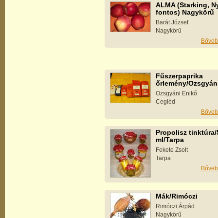
ALMA (Starking, Ny
fontos) Nagykörű
Barát József
Nagykörű
Bőveb
Fűszerpaprika
őrlemény/Ozsgyán
Ozsgyáni Enikő
Cegléd
Bőveb
Propolisz tinktúra/
ml/Tarpa
Fekete Zsolt
Tarpa
Bőveb
Mák/Rimóczi
Rimóczi Árpád
Nagykörű