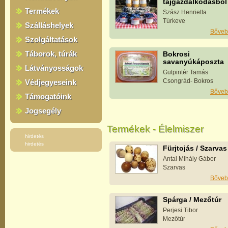
tájgazdálkodásból
Termékek
Szász Henrietta
Túrkeve
Szálláshelyek
Bőveb
Szolgáltatások
Táborok, túrák
Bokrosi
savanyúkáposzta
Látványosságok
Gutpintér Tamás
Csongrád- Bokros
Védjegyeseink
Bőveb
Támogatóink
Jogsegély
Termékek - Élelmiszer
hirdetés
hirdetés
Fürjtojás / Szarvas
Antal Mihály Gábor
Szarvas
Bőveb
Spárga / Mezőtúr
Perjesi Tibor
Mezőtúr