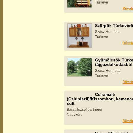
Túrkeve
Bőveb
Szörpök Túrkevérő
Szász Henrietta
Túrkeve
Bőveb
Gyümölcsök Túrke
tájgazdálkodásból
Szász Henrietta
Túrkeve
Bőveb
Csíramálé
(Csiripiszli)/Kiszombori, kemen
sült
Barát József partnerei
Nagykörű
Bőveb