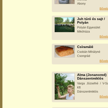
Abony
Bőveb
Juh túró és sajt /
Polyán
Polyán Egyesület
Mikóháza
Bőveb
Csíramálé
Csobán Mihályné
Csongrád
Bőveb
Alma (Jonanored)
Dánszentmiklós
Varga Józsefné / V-Sa
Kft
Dánszentmiklós
Bőveb