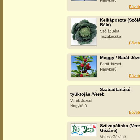
Nagykörű
Bőveb
Kelkáposzta (Szólá
Béla)
Szólát Béla
Tiszakécske
Bőveb
Meggy / Barát Józ
Barát József
Nagykörű
Bőveb
Szabadtartású
tyúktojás /Vereb
Vereb József
Nagykörű
Bőveb
Szilvapálinka (Ver
Gézáné)
Veress Gézáné