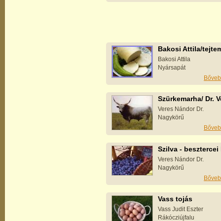
Bakosi Attila/tejt
Bakosi Attila
Nyársapát
Bőveb
Szürkemarha/ Dr. V
Veres Nándor Dr.
Nagykörű
Bőveb
Szilva - besztercei
Veres Nándor Dr.
Nagykörű
Bőveb
Vass tojás
Vass Judit Eszter
Rákócziújfalu