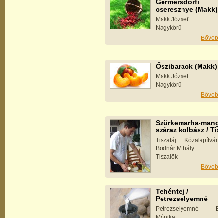
Germersdorfi
cseresznye (Makk)
Makk József
Nagykörű
Bőveb
Őszibarack (Makk)
Makk József
Nagykörű
Bőveb
Szürkemarha-mang
száraz kolbász / Ti
Tiszatáj Közalapítv
Bodnár Mihály
Tiszalök
Bőveb
Tehéntej /
Petrezselyemné
Petrezselyemné Ba
Mónika