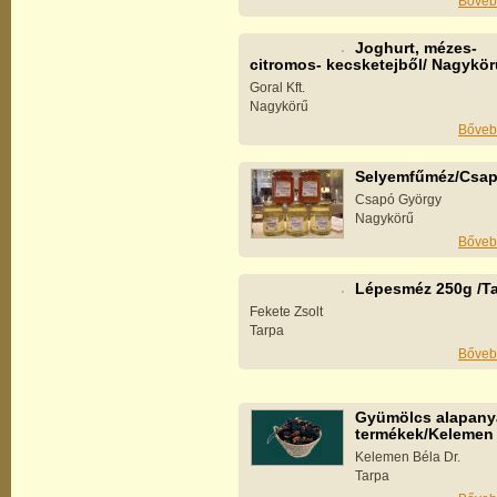
Bőveb
Joghurt, mézes-
citromos- kecsketejből/ Nagykör
Goral Kft.
Nagykörű
Bőveb
Selyemfűméz/Csa
Csapó György
Nagykörű
Bőveb
Lépesméz 250g /T
Fekete Zsolt
Tarpa
Bőveb
Gyümölcs alapan
termékek/Kelemen
Kelemen Béla Dr.
Tarpa