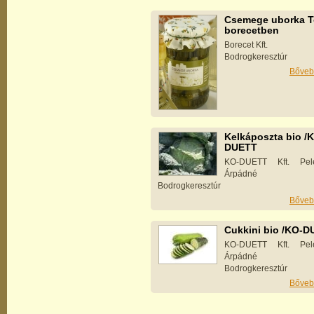
Csemege uborka T
borecetben
Borecet Kft.
Bodrogkeresztúr
Bőveb
Kelkáposzta bio /
DUETT
KO-DUETT Kft. Pele
Árpádné
Bodrogkeresztúr
Bőveb
Cukkini bio /KO-
KO-DUETT Kft. Pele
Árpádné
Bodrogkeresztúr
Bőveb