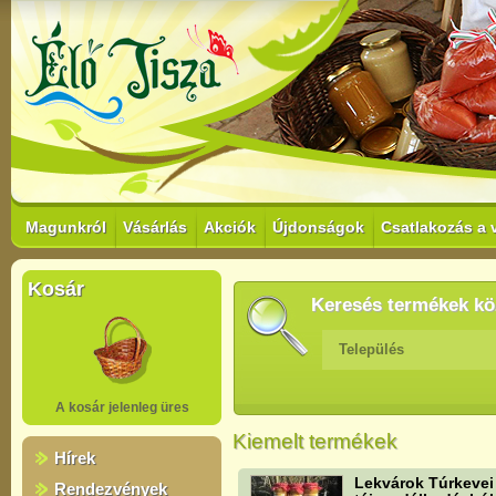
Magunkról
Vásárlás
Akciók
Újdonságok
Csatlakozás a 
Kosár
Keresés termékek kö
Település
A kosár jelenleg üres
Kiemelt termékek
Hírek
Lekvárok Túrkevei
Rendezvények