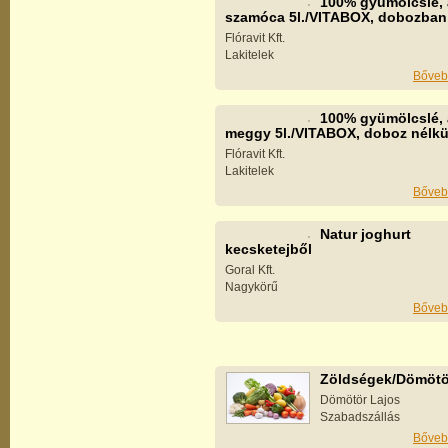
100% gyümölcslé, 
szamóca 5l./VITABOX, dobozban
Flóravit Kft.
Lakitelek
Bőveb
100% gyümölcslé, 
meggy 5l./VITABOX, doboz nélkü
Flóravit Kft.
Lakitelek
Bőveb
Natur joghurt
kecsketejből
Goral Kft.
Nagykörű
Bőveb
Zöldségek/Dömötö
Dömötör Lajos
Szabadszállás
Bőveb