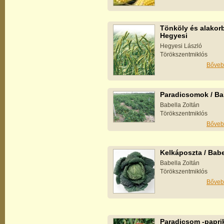
Tönköly és alakorb
Hegyesi
Hegyesi László
Törökszentmiklós
Bőveb
Paradicsomok / Ba
Babella Zoltán
Törökszentmiklós
Bőveb
Kelkáposzta / Babe
Babella Zoltán
Törökszentmiklós
Bőveb
Paradicsom -papri