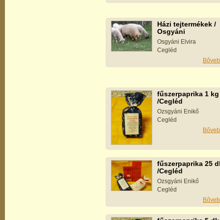
Házi tejtermékek /
Osgyáni
Osgyáni Elvira
Cegléd
Bőveb
fűszerpaprika 1 kg
/Cegléd
Ozsgyáni Enikő
Cegléd
Bőveb
fűszerpaprika 25 
/Cegléd
Ozsgyáni Enikő
Cegléd
Bőveb