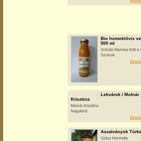
Bőveb
Bio homoktövis ve
500 ml
Schultz-Marinka Edit e.v
Szolnok
Bőveb
Lekvárok / Molnár
Krisztina
Molnár Krisztina
Nagykörű
Bőveb
Aszalványok Túrke
Szász Henrietta