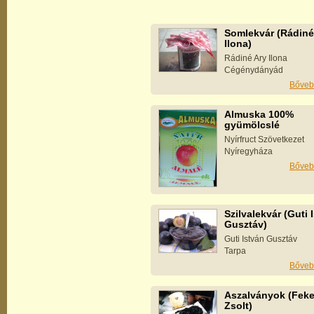
Somlekvár (Rádiné
Ilona)
Rádiné Ary Ilona
Cégénydányád
Bőveb
Almuska 100%
gyümölcslé
Nyírfruct Szövetkezet
Nyíregyháza
Bőveb
Szilvalekvár (Guti 
Gusztáv)
Guti István Gusztáv
Tarpa
Bőveb
Aszalványok (Feke
Zsolt)