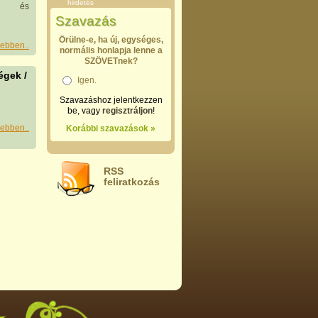
hirdetés
em és
Szavazás
Örülne-e, ha új, egységes,
ebben..
normális honlapja lenne a
SZÖVETnek?
gek /
Igen.
Szavazáshoz jelentkezzen
be, vagy
regisztráljon
!
ebben..
Korábbi szavazások »
RSS
feliratkozás