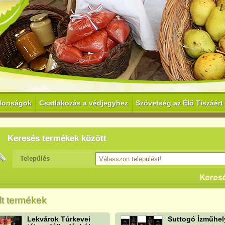
donságok
Csatlakozás a védjegyhez
Szövetség az Élő Tiszáért
Keresés termékek között
Település
t termékek
Lekvárok Túrkevei
Suttogó Ízműhel