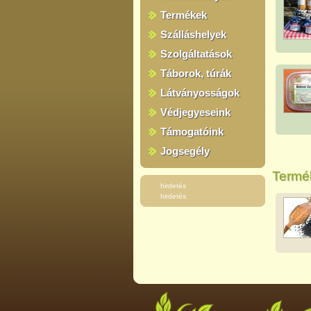
Termékek
Szálláshelyek
Szolgáltatások
Táborok, túrák
Látványosságok
Védjegyeseink
Támogatóink
Jogsegély
Termék
hirdetés
hirdetés