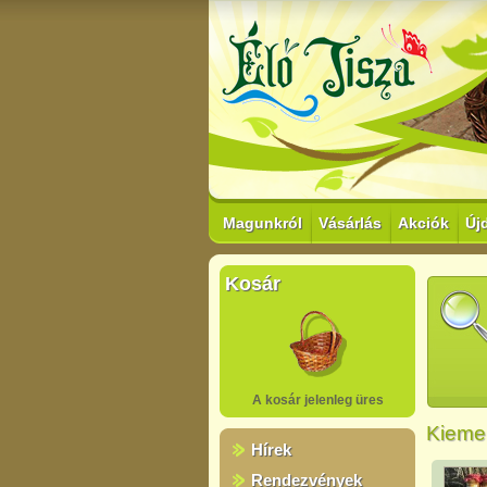
Magunkról
Vásárlás
Akciók
Új
Kosár
A kosár jelenleg üres
Kiemel
Hírek
Rendezvények