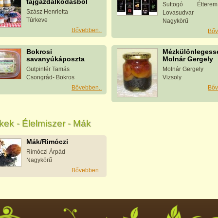
tájgazdálkodásból
Suttogó Étter
Szász Henrietta
Lovasudvar
Túrkeve
Nagykörű
Bővebben..
Bőv
Bokrosi
Mézkülönlegessé
savanyúkáposzta
Molnár Gergely
Gutpintér Tamás
Molnár Gergely
Csongrád- Bokros
Vizsoly
Bővebben..
Bőv
ek - Élelmiszer - Mák
Mák/Rimóczi
Rimóczi Árpád
Nagykörű
Bővebben..