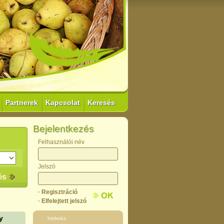
Partnerek
Kapcsolat
Keresés
Bejelentkezés
Felhasználói név
Jelszó
· Regisztráció
· Elfelejtett jelszó
y
hirdetés