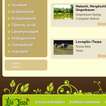
Termékek
Halastó, Horgásztó
Ungerbauer
Szálláshelyek
Ungerbauer György
Szolgáltatások
Csongrád- Bokros
Bőveb
Táborok, túrák
Látványosságok
Védjegyeseink
Lovaglás /Tarpa
Támogatóink
Rózsa Béla
Tarpa
Jogsegély
Bőveb
hirdetés
hirdetés
Vissza a főoldalra
Szállítási feltételek