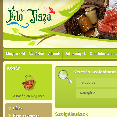
Magunkról
Vásárlás
Akciók
Újdonságok
Csatlakozás a 
Kosár
Keresés szolgáltatás
Település
Kategória
A kosár jelenleg üres
Hírek
Szolgáltatások
Rendezvények