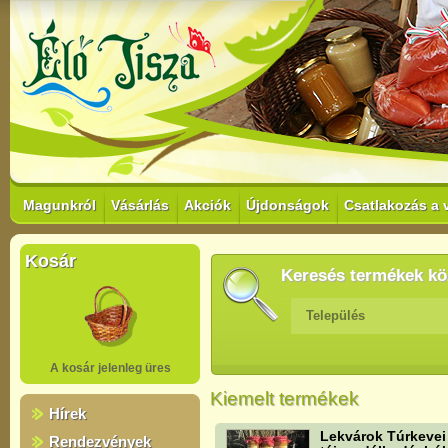
Magunkról
Vásárlás
Akciók
Újdonságok
Csatlakozás a 
Kosár
Keresés termékek kö
Település
A kosár jelenleg üres
Kiemelt termékek
Hírek
Lekvárok Túrkevei
Rendezvények