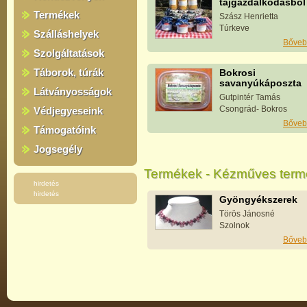
tájgazdálkodásból
Termékek
Szász Henrietta
Túrkeve
Szálláshelyek
Bőveb
Szolgáltatások
Táborok, túrák
Bokrosi
savanyúkáposzta
Látványosságok
Gutpintér Tamás
Csongrád- Bokros
Védjegyeseink
Bőveb
Támogatóink
Jogsegély
Termékek - Kézműves term
hirdetés
hirdetés
Gyöngyékszerek
Törös Jánosné
Szolnok
Bőveb