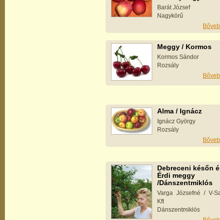
Barát József
Nagykörű
Bőveb
Meggy / Kormos
Kormos Sándor
Rozsály
Bőveb
Alma / Ignácz
Ignácz György
Rozsály
Bőveb
Debreceni későn é
Érdi meggy
/Dánszentmiklós
Varga Józsefné / V-Sa
Kft
Dánszentmiklós