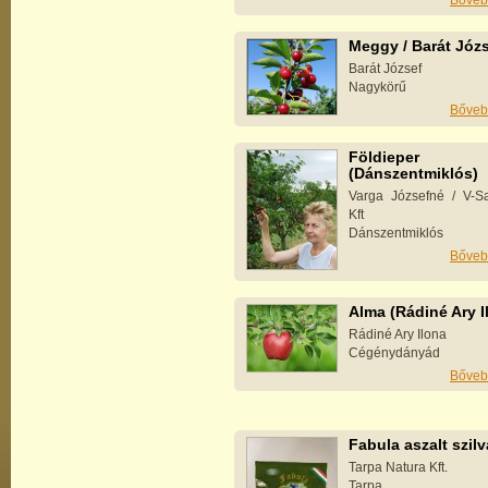
Bőveb
Meggy / Barát Józ
Barát József
Nagykörű
Bőveb
Földieper
(Dánszentmiklós)
Varga Józsefné / V-Sa
Kft
Dánszentmiklós
Bőveb
Alma (Rádiné Ary I
Rádiné Ary Ilona
Cégénydányád
Bőveb
Fabula aszalt szilv
Tarpa Natura Kft.
Tarpa