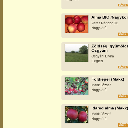
Bőveb
Alma BIO /Nagykö
Veres Nándor Dr.
Nagykörű
Bőveb
Zöldség, gyümölcs
Osgyáni
Osgyáni Elvira
Cegléd
Bőveb
Földieper (Makk)
Makk József
Nagykörű
Bőveb
Idared alma (Makk
Makk József
Nagykörű
Bőveb