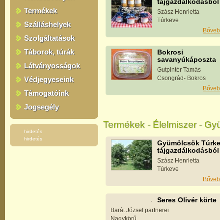
tájgazdálkodásból
Termékek
Szász Henrietta
Túrkeve
Szálláshelyek
Bőveb
Szolgáltatások
Táborok, túrák
Bokrosi
savanyúkáposzta
Látványosságok
Gutpintér Tamás
Csongrád- Bokros
Védjegyeseink
Bőveb
Támogatóink
Jogsegély
Termékek - Élelmiszer - G
hirdetés
hirdetés
Gyümölcsök Túrke
tájgazdálkodásból
Szász Henrietta
Túrkeve
Bőveb
Seres Olivér körte
Barát József partnerei
Nagykörű