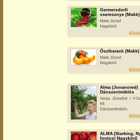
Germersdorfi
cseresznye (Makk)
Makk József
Nagykörű
Bőveb
Őszibarack (Makk)
Makk József
Nagykörű
Bőveb
Alma (Jonanored)
Dánszentmiklós
Varga Józsefné / V-Sa
Kft
Dánszentmiklós
Bőveb
ALMA (Starking, Ny
fontos) Nagykörű