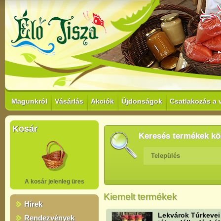
Magunkról
Vásárlás
Akciók
Újdonságok
Csatlakozás a 
Kosár
Keresés termékek kö
Település
A kosár jelenleg üres
Kiemelt termékek
Hírek
Lekvárok Túrkevei
Rendezvények