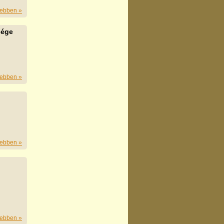
ebben »
sége
ebben »
ebben »
ebben »