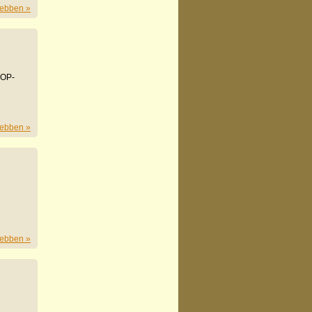
ebben »
AOP-
ebben »
ebben »