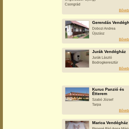
Csongrád
Bőveb
Gerendás Vendég
Dobozi Andrea
Újszász
Bőveb
Jurák Vendégház
Jurák László
Bodrogkeresztúr
Bőveb
Kuruc Panzió és
Étterem
Szabó József
Tarpa
Bőveb
Marica Vendégház
Pirosné Bíró Anna Mári