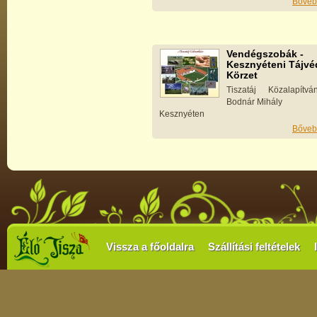
Bőveb
Vendégszobák -
Kesznyéteni Tájvé
Körzet
Tiszatáj Közalapítv
Bodnár Mihály
Kesznyéten
Bőveb
Vissza a főoldalra
Szállítási feltételek