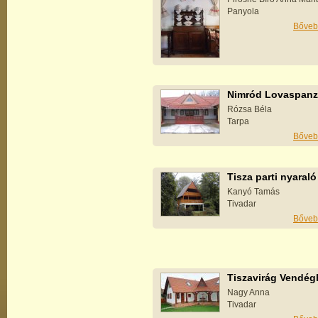
Panyola
Bőveb
Nimród Lovaspanz
Rózsa Béla
Tarpa
Bőveb
Tisza parti nyaraló
Kanyó Tamás
Tivadar
Bőveb
Tiszavirág Vendég
Nagy Anna
Tivadar