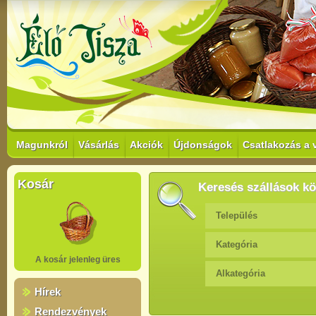
Magunkról
Vásárlás
Akciók
Újdonságok
Csatlakozás a 
Kosár
Keresés szállások kö
Település
Kategória
A kosár jelenleg üres
Alkategória
Hírek
Rendezvények