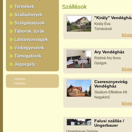
Szállások
Termékek
Szálláshelyek
"Király" Vendéghá
Szolgáltatások
Király Éva
Túristvándi
Táborok, túrák
Bőveb
Látványosságok
Védjegyeseink
Ary Vendégház
Támogatóink
Rádiné Ary Ilona
Gyügye
Jogsegély
Bőveb
hirdetés
Cseresznyevirág
hirdetés
Vendégház
Studium Effektive Kft
Nagykörű
Bőveb
Falusi szállás /
Ungerbauer
Ungerbauer György