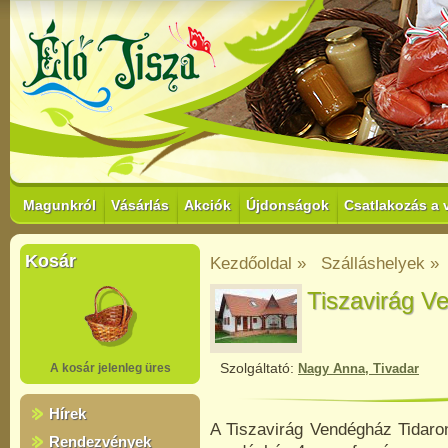
Magunkról
Vásárlás
Akciók
Újdonságok
Csatlakozás a 
Kosár
Kezdőoldal »
Szálláshelyek »
Tiszavirág V
Szolgáltató:
A kosár jelenleg üres
Nagy Anna, Tivadar
Hírek
A Tiszavirág Vendégház Tidaron
Rendezvények