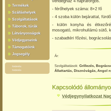
vendégház 4 napraforgós.
Termékek
- férőhelyek száma: 8+2 fő
Szálláshelyek
- 4 szoba külön bejárattal, fürd
Szolgáltatások
- külön konyha és étkezőrés
Táborok, túrák
mosogató, mikrohullámú sütő, k
Látványosságok
- szabadtéri főzési, bográcsolás
Védjegyeseink
Támogatóink
Jogsegély
Ár:
Szolgáltatások:
Grillezés, Bogrács
hirdetés
hirdetés
Állattartás, Disznóvágás, Angol n
Kapcsolódó állományo
Védjegynyilatkozat Na