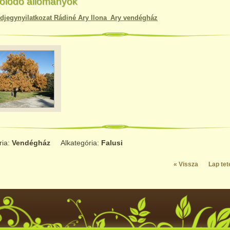
olódó állományok
djegynyilatkozat Rádiné Ary Ilona_Ary vendégház
ria:
Vendégház
Alkategória:
Falusi
« Vissza
Lap tet