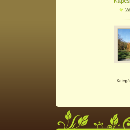
Kapcs
Vé
Kategó