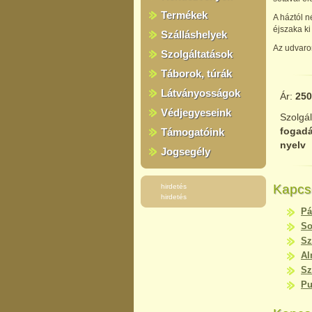
Termékek
A háztól 
éjszaka ki
Szálláshelyek
Az udvaron
Szolgáltatások
Táborok, túrák
Látványosságok
Ár:
250
Védjegyeseink
Szolgá
fogadá
Támogatóink
nyelv
Jogsegély
Kapcs
hirdetés
hirdetés
Pá
So
Sz
Al
Sz
Pu