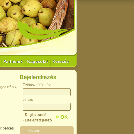
Partnerek
Kapcsolat
Keresés
Bejelentkezés
Felhasználói név
gosztás »
Jelszó
· Regisztráció
· Elfelejtett jelszó
r perces
hirdetés