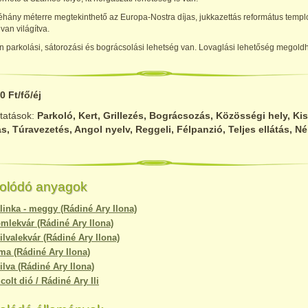
néhány méterre megtekinthető az Europa-Nostra díjas, jukkazettás református temp
 van világítva.
 parkolási, sátorozási és bográcsolási lehetség van. Lovaglási lehetőség megoldh
0 Ft/fő/éj
ltatások:
Parkoló, Kert, Grillezés, Bográcsozás, Közösségi hely, Kis
s, Túravezetés, Angol nyelv, Reggeli, Félpanzió, Teljes ellátás, N
olódó anyagok
linka - meggy (Rádiné Ary Ilona)
mlekvár (Rádiné Ary Ilona)
ilvalekvár (Rádiné Ary Ilona)
ma (Rádiné Ary Ilona)
ilva (Rádiné Ary Ilona)
colt dió / Rádiné Ary Ili