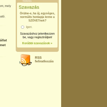
hirdetés
lom, mely
Szavazás
Örülne-e, ha új, egységes,
ató.
normális honlapja lenne a
SZÖVETnek?
Igen.
Szavazáshoz jelentkezzen
be, vagy
regisztráljon
!
állat
Korábbi szavazások »
émet
RSS
feliratkozás