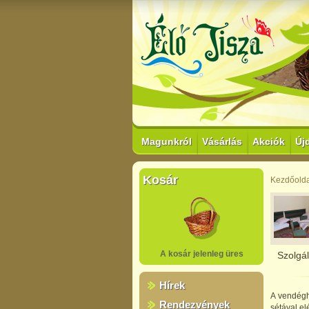
Magunkról
Vásárlás
Akciók
Új
Kosár
Kezdőolda
A kosár jelenleg üres
Szolgál
Hírek
A vendégh
Rendezvények
sétával el