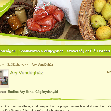
donságok
Csatlakozás a védjegyhez
Szövetség az Élő Tiszáért
l »
Szálláshelyek »
Ary Vendégház
Ary Vendégház
Me
tató:
Rádiné Ary Ilona, Cégénydányád
áz Gyügyén található, a faluközpontban, a polgármesteri hivatallal szemben. Pá
érhető a Szamos-folyó, itt horgászati lehetőség is van.