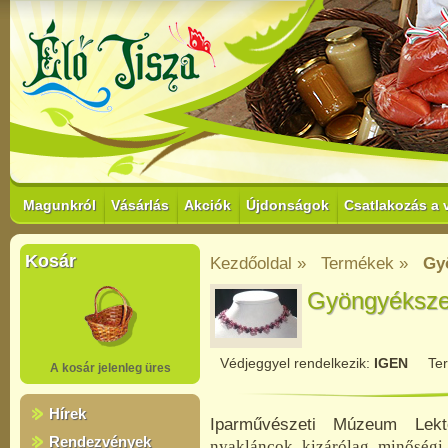
Magunkról
Vásárlás
Akciók
Újdonságok
Csatlakozás a 
Kosár
Kezdőoldal »
Termékek »
Gy
Gyöngyéksze
Védjeggyel rendelkezik:
IGEN
Te
A kosár jelenleg üres
Hírek
Iparművészeti Múzeum Lekt
Rendezvények
nyakláncok kizárólag minőségi