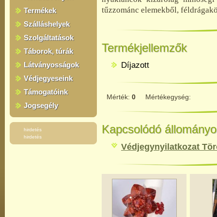
tűzzománc elemekből, féldrágak
Termékek
Szálláshelyek
Szolgáltatások
Termékjellemzők
Táborok, túrák
Látványosságok
Díjazott
Védjegyeseink
Támogatóink
Mérték:
0
Mértékegység:
Jogsegély
Kapcsolódó állományo
hirdetés
hirdetés
Védjegynyilatkozat T