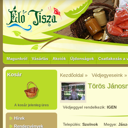
Magunkról
Vásárlás
Akciók
Újdonságok
Csatlakozás a 
Kosár
Kezdőoldal »
Védjegyeseink »
Törös János
A kosár jelenleg üres
Védjeggyel rendelkezik:
IGEN
Hírek
Település:
Szolnok
Megye:
Jász
Rendezvények