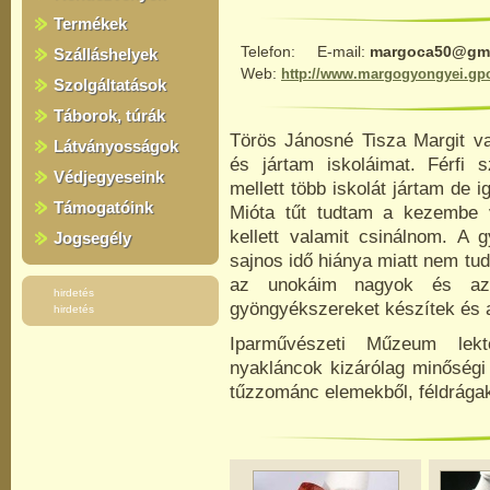
Termékek
Telefon:
E-mail:
margoca50@gma
Szálláshelyek
Web:
http://www.margogyongyei.gpo
Szolgáltatások
Táborok, túrák
Törös Jánosné Tisza Margit va
Látványosságok
és jártam iskoláimat. Férfi
Védjegyeseink
mellett több iskolát jártam de i
Támogatóink
Mióta tűt tudtam a kezembe 
kellett valamit csinálnom. A 
Jogsegély
sajnos idő hiánya miatt nem tu
az unokáim nagyok és azt
hirdetés
gyöngyékszereket készítek és 
hirdetés
Iparművészeti Műzeum lekt
nyakláncok kizárólag minőségi
tűzzománc elemekből, féldrága