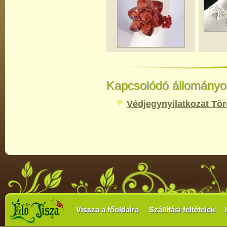
Kapcsolódó állományo
Védjegynyilatkozat T
Vissza a főoldalra
Szállítási feltételek