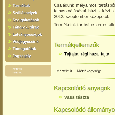
Családunk mélyalmos tartásból
Termékek
felhasználásával házi - kézi k
Szálláshelyek
2012. szeptember közepétől.
Szolgáltatások
Termékeink tartósítószer és ál
Táborok, túrák
Látványosságok
Védjegyeseink
Termékjellemzők
Támogatóink
Tájfajta, régi hazai fajta
Jogsegély
hirdetés
Mérték:
0
Mértékegység:
hirdetés
Kapcsolódó anyagok
Vass tészta
Kapcsolódó állományo