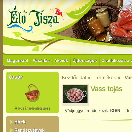
Magunkról
Vásárlás
Akciók
Újdonságok
Csatlakozás a 
Kosár
Kezdőoldal »
Termékek »
Vas
Vass tojás
A kosár jelenleg üres
Védjeggyel rendelkezik:
IGEN
Te
Hírek
Rendezvények