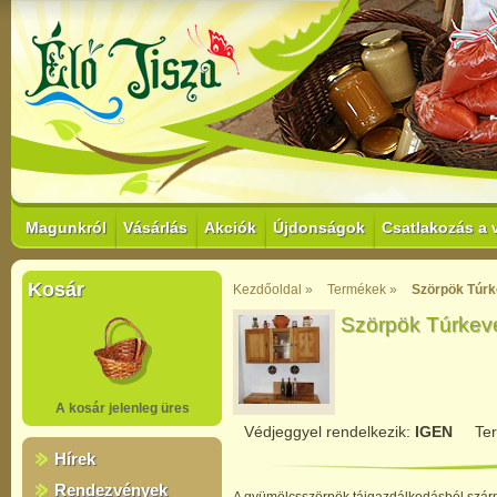
Magunkról
Vásárlás
Akciók
Újdonságok
Csatlakozás a 
Kosár
Kezdőoldal »
Termékek »
Szörpök Túrk
Szörpök Túrkevé
A kosár jelenleg üres
Védjeggyel rendelkezik:
IGEN
Te
Hírek
Rendezvények