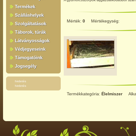
A gyümölcsszörpök tájgazdálkodásból szá
Termékek
Szálláshelyek
Mérték:
0
Mértékegység:
Szolgáltatások
Táborok, túrák
Látványosságok
Védjegyeseink
Támogatóink
Jogsegély
hirdetés
hirdetés
Termékkategória:
Élelmiszer
Alk