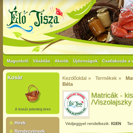
Magunkról
Vásárlás
Akciók
Újdonságok
Csatlakozás a 
Kosár
Kezdőoldal »
Termékek »
Mat
Béla
Matricák - kis
/Viszolajszky
A kosár jelenleg üres
Hírek
Védjeggyel rendelkezik:
IGEN
Te
Rendezvények