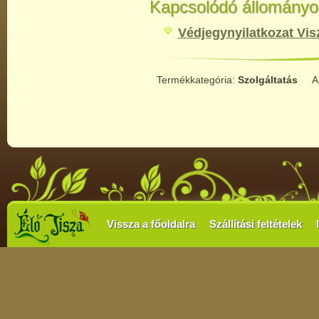
Kapcsolódó állományo
Védjegynyilatkozat Vis
Termékkategória:
Szolgáltatás
A
Vissza a főoldalra
Szállítási feltételek