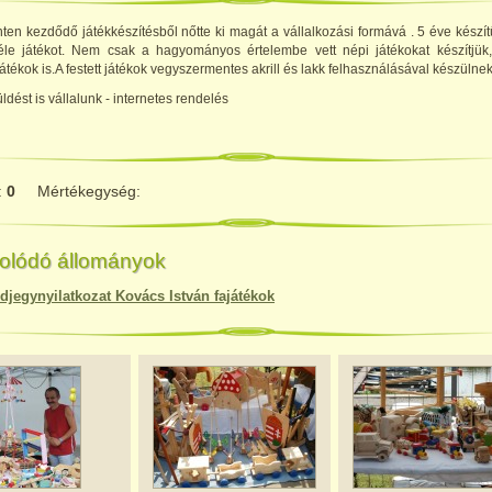
ten kezdődő játékkészítésből nőtte ki magát a vállalkozási formává . 5 éve készí
éle játékot. Nem csak a hagyományos értelembe vett népi játékokat készítjük
játékok is.A festett játékok vegyszermentes akrill és lakk felhasználásával készülnek
ést is vállalunk - internetes rendelés
:
0
Mértékegység:
olódó állományok
djegynyilatkozat Kovács István fajátékok