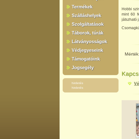
Termékek
Hobbi szin
mint 60 f
Szálláshelyek
játszható 
Szolgáltatások
Csomagküld
Táborok, túrák
Látványosságok
Védjegyeseink
Mérték
Támogatóink
Jogsegély
Kapcs
hirdetés
Vé
hirdetés