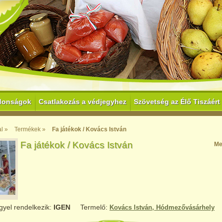
donságok
Csatlakozás a védjegyhez
Szövetség az Élő Tiszáért
l »
Termékek »
Fa játékok / Kovács István
Fa játékok / Kovács István
Me
gyel rendelkezik:
IGEN
Termelő:
Kovács István, Hódmezővásárhely