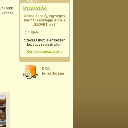
hirdetés
Szavazás
tünk több
, vannak
Örülne-e, ha új, egységes,
.
normális honlapja lenne a
SZÖVETnek?
Igen.
Szavazáshoz jelentkezzen
be, vagy
regisztráljon
!
Korábbi szavazások »
RSS
feliratkozás