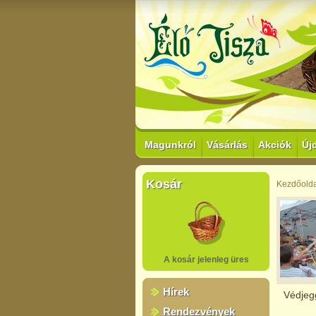
Magunkról
Vásárlás
Akciók
Új
Kosár
Kezdőolda
A kosár jelenleg üres
Hírek
Védjeg
Rendezvények