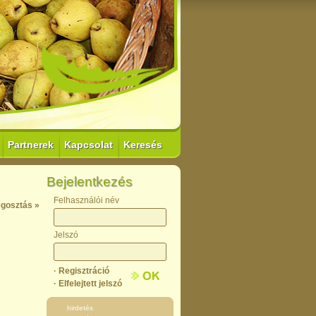
Partnerek
Kapcsolat
Keresés
Bejelentkezés
Felhasználói név
gosztás »
Jelszó
· Regisztráció
· Elfelejtett jelszó
hirdetés