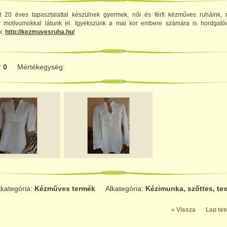
 20 éves tapasztalattal készülnek gyermek, női és férfi kézműves ruháink, 
 motívumokkal látunk el. Igyekszünk a mai kor embere számára is hordgatóv
k:
http://kezmuvesruha.hu/
:
0
Mértékegység:
kategória:
Kézműves termék
Alkategória:
Kézimunka, szőttes, tex
« Vissza
Lap tet