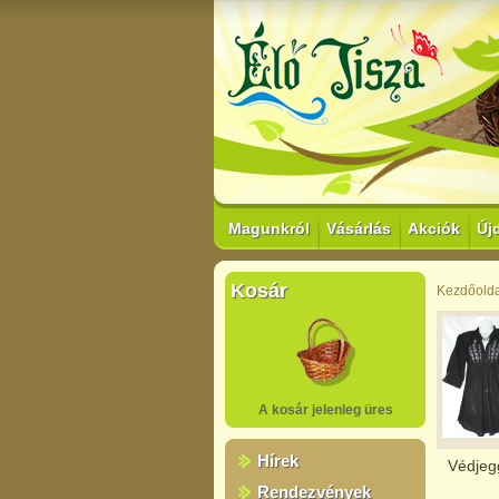
Magunkról
Vásárlás
Akciók
Új
Kosár
Kezdőolda
A kosár jelenleg üres
Hírek
Védjeg
Rendezvények