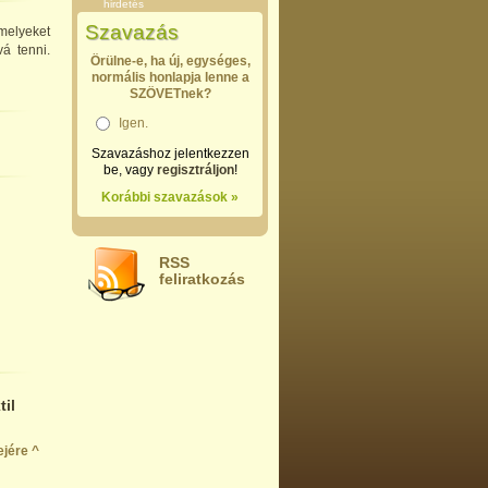
hirdetés
Szavazás
melyeket
á tenni.
Örülne-e, ha új, egységes,
normális honlapja lenne a
SZÖVETnek?
Igen.
Szavazáshoz jelentkezzen
be, vagy
regisztráljon
!
Korábbi szavazások »
RSS
feliratkozás
til
ejére ^