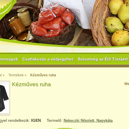
donságok
Csatlakozás a védjegyhez
Szövetség az Élő Tiszáért
l »
Termékek »
Kézműves ruha
Kézműves ruha
Me
gyel rendelkezik:
IGEN
Termelő:
Nekeczki Nikolett, Nagykáta