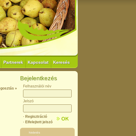
Partnerek
Kapcsolat
Keresés
Bejelentkezés
Felhasználói név
gosztás »
Jelszó
· Regisztráció
· Elfelejtett jelszó
hirdetés