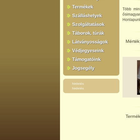
Termékek
Több mint
ősimagyar
Szálláshelyek
Honlapun
Szolgáltatások
Táborok, túrák
Mérték
Látványosságok
Védjegyeseink
Támogatóink
Jogsegély
hirdetés
hirdetés
Termék