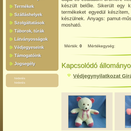
készült belőle. Sikerült egy ki
Termékek
termékeket egyedül készítem,
Szálláshelyek
készülnek. Anyags: pamut-műszá
Szolgáltatások
mosható.
Táborok, túrák
Látványosságok
Mérték:
0
Mértékegység:
Védjegyeseink
Támogatóink
Jogsegély
Kapcsolódó állományo
Védjegynyilatkozat Gi
hirdetés
hirdetés