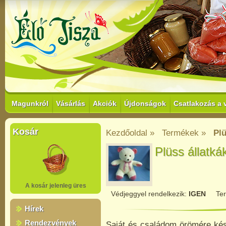
Magunkról
Vásárlás
Akciók
Újdonságok
Csatlakozás a 
Kosár
Kezdőoldal »
Termékek »
Plü
Plüss állatká
A kosár jelenleg üres
Védjeggyel rendelkezik:
IGEN
Te
Hírek
Rendezvények
Saját és családom örömére kés