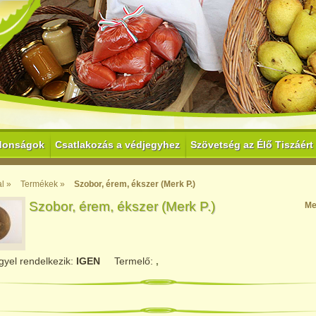
donságok
Csatlakozás a védjegyhez
Szövetség az Élő Tiszáért
l »
Termékek »
Szobor, érem, ékszer (Merk P.)
Szobor, érem, ékszer (Merk P.)
Me
gyel rendelkezik:
IGEN
Termelő:
,