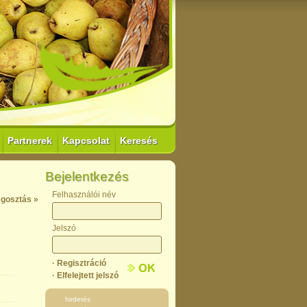
Partnerek
Kapcsolat
Keresés
Bejelentkezés
Felhasználói név
gosztás »
Jelszó
· Regisztráció
· Elfelejtett jelszó
hirdetés