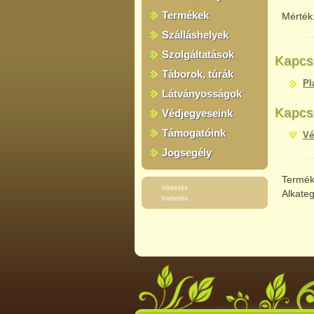
Termékek
Mérték
Szálláshelyek
Szolgáltatások
Kapcs
Táborok, túrák
Pl
Látványosságok
Kapcs
Védjegyeseink
Támogatóink
Vé
Jogsegély
Termék
hirdetés
Alkate
hirdetés