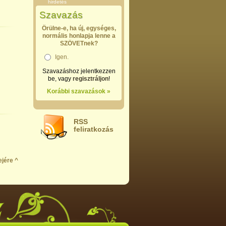
hirdetés
Szavazás
Örülne-e, ha új, egységes,
normális honlapja lenne a
SZÖVETnek?
Igen.
Szavazáshoz jelentkezzen
be, vagy
regisztráljon
!
Korábbi szavazások »
RSS
feliratkozás
ejére ^