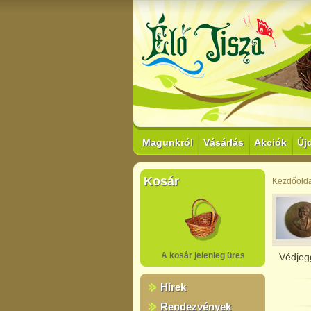
Magunkról
Vásárlás
Akciók
Új
Kosár
Kezdőolda
A kosár jelenleg üres
Védjeg
Hírek
Rendezvények