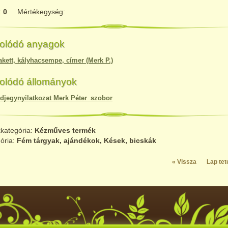
:
0
Mértékegység:
olódó anyagok
akett, kályhacsempe, címer (Merk P.)
olódó állományok
djegynyilatkozat Merk Péter_szobor
kategória:
Kézműves termék
gória:
Fém tárgyak, ajándékok, Kések, bicskák
« Vissza
Lap tet