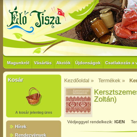
Magunkról
Vásárlás
Akciók
Újdonságok
Csatlakozás a 
Kosár
Kezdőoldal »
Termékek »
Ke
Kersztszeme
Zoltán)
A kosár jelenleg üres
Védjeggyel rendelkezik:
IGEN
Te
Hírek
Rendezvények