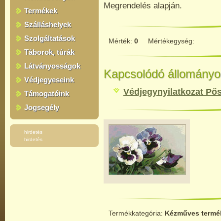
Megrendelés alapján.
Termékek
Szálláshelyek
Szolgáltatások
Mérték:
0
Mértékegység:
Táborok, túrák
Látványosságok
Kapcsolódó állományo
Védjegyeseink
Védjegynyilatkozat Pős
Támogatóink
Jogsegély
hirdetés
hirdetés
Termékkategória:
Kézműves termé