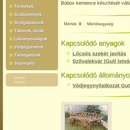
Búbos kemence készítését váll
Termékek
Szálláshelyek
Szolgáltatások
Mérték:
0
Mértékegység:
Táborok, túrák
Látványosságok
Kapcsolódó anyagok
Védjegyeseink
Lőcsös szekér javítás
Támogatóink
Szilvalekvár (Guti Istv
Jogsegély
Kapcsolódó állományo
hirdetés
hirdetés
Védjegynyilatkozat Gu