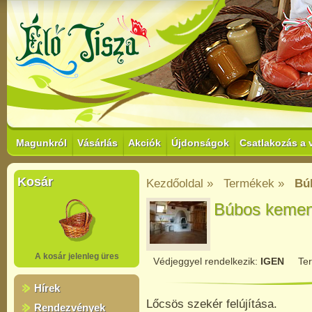
Magunkról
Vásárlás
Akciók
Újdonságok
Csatlakozás a 
Kosár
Kezdőoldal »
Termékek »
Bú
Búbos kemen
A kosár jelenleg üres
Védjeggyel rendelkezik:
IGEN
Te
Hírek
Lőcsös szekér felújítása.
Rendezvények