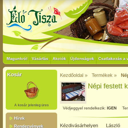
Magunkról
Vásárlás
Akciók
Újdonságok
Csatlakozás a 
Kosár
Kezdőoldal »
Termékek »
Nép
Népi festett 
A kosár jelenleg üres
Védjeggyel rendelkezik:
IGEN
Te
Hírek
Kézdivásárhelyen László O
Rendezvények