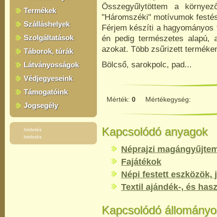
Összegyűlytöttem a környe
Termékek
"Háromszéki" motívumok festés
Szálláshelyek
Férjem készíti a hagyományos f
Szolgáltatások
én pedig természetes alapú, a
azokat. Több zsűrizett terméke
Táborok, túrák
Bölcső, sarokpolc, pad...
Látványosságok
Védjegyeseink
Támogatóink
Mérték:
0
Mértékegység:
Jogsegély
Kapcsolódó anyagok
hirdetés
hirdetés
Néprajzi magángyűjte
Fajátékok
Népi festett eszközök, 
Textil ajándék-, és has
Kapcsolódó állományo