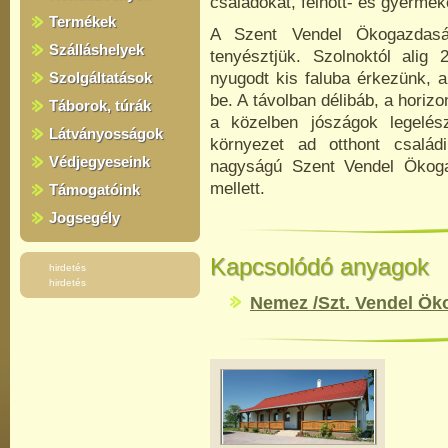
családokat, felnőtt- és gyermek
Termékek
A Szent Vendel Ökogazda
Szálláshelyek
tenyésztjük.
Szolnoktól alig 
Szolgáltatások
nyugodt kis faluba érkezünk, am
be. A távolban délibáb, a horizo
Táborok, túrák
a közelben jószágok legelés
Látványosságok
környezet ad otthont csalá
Védjegyeseink
nagyságú Szent Vendel Öko
mellett.
Támogatóink
Jogsegély
Kapcsolódó anyagok
hirdetés
hirdetés
Nemez /Szt. Vendel Ö