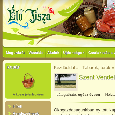
Magunkról
Vásárlás
Akciók
Újdonságok
Csatlakozás a 
Kosár
Kezdőoldal »
Táborok, túrák »
Szent Vende
Látogatható:
egész évben
Helys
A kosár jelenleg üres
Hírek
Ökogazdaságunkban nyitott ka
Rendezvények